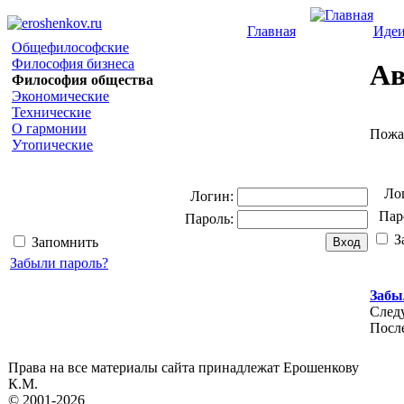
Главная
Иде
Общефилософские
Философия бизнеса
Ав
Философия общества
Экономические
Технические
О гармонии
Пожал
Утопические
Ло
Логин:
Пар
Пароль:
З
Запомнить
Забыли пароль?
Забы
След
Посл
Права на все материалы сайта принадлежат Ерошенкову
К.М.
© 2001-2026